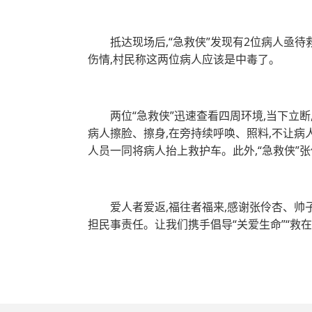
抵达现场后,“急救侠”发现有2位病人亟
伤情,村民称这两位病人应该是中毒了。
两位“急救侠”迅速查看四周环境,当下立
病人擦脸、擦身,在旁持续呼唤、照料,不让病人
人员一同将病人抬上救护车。此外,“急救侠”
爱人者爱返,福往者福来,感谢张伶杏、帅
担民事责任。让我们携手倡导“关爱生命”“救在身