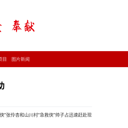
项目
图片新闻
助
急救侠”张伶杏和山川村“急救侠”帅子占迅速赶赴现