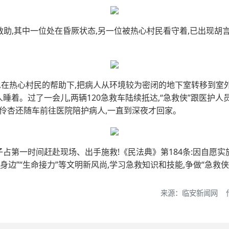
待救助,其中一位处在昏厥状态,另一位被热心村民看守着,已出现胡
断,在热心村民的帮助下,把病人从环境较为密闭的地下室转移到室
睡着。过了一会儿,两辆120急救车陆续抵达,“急救侠”跟医护
张伶杏还随车前往医院陪护病人,一直到深夜才回家。
子占第一时间赶赴现场、出手施救!《民法典》第184条:因自愿
边”“生命接力”等文明新风尚,学习急救知识和技能,争做“急救侠”
来源：临安新闻网 