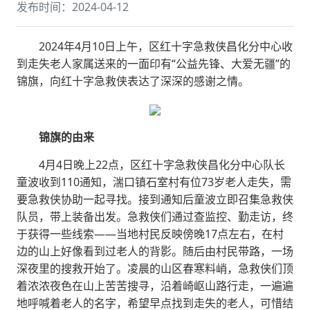
发布时间：2024-04-12
2024年4月10日上午，区红十字急救侠昌化分中心收
到走失老人家属送来的一面印有“公益先锋、大爱无疆”的
锦旗，向红十字急救侠表达了深深的感谢之情。
锦旗的由来
4月4日晚上22点，区红十字急救侠昌化分中心队长
童波收到110通知，湍口镇石室村有位73岁老人走失，需
要急救侠协助一起寻找。接到通知后童波立即召集急救侠
队员，带上装备出发。急救侠们通过查监控、勤走访，终
于获得一些线索——当地村民反映傍晚17点左右，在村
边的山上好像看到过老人的背影。随后由村民带路，一场
深夜里的搜救开始了。凌晨的山区春寒料峭，急救侠们顶
着浓浓夜色在山上苦苦搜寻，沿着崎岖山路行走，一遍遍
地呼喊着老人的名字，希望早点找到走失的老人，可惜结