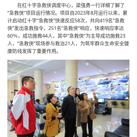
在红十字急救侠调度中心，梁强勇一行详细了解了
“急救侠”项目运行情况。项目自2023年8月运行以来，累
计启动红十字“急救侠”快速反应58次，共向419名“急救
侠”发出急救指令，251名“急救侠”响应，快速响应率达
60％，成功施救44人，其中“急救侠”为主导成功施救23
人，“急救侠”现场参与救治21人，为筑牢群众生命安全健
康防线发挥了重要作用。